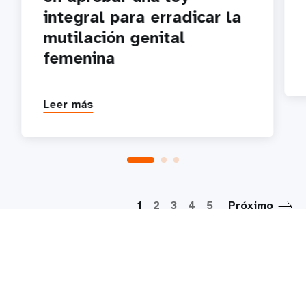
integral para erradicar la
mutilación genital
femenina
Leer más
P
1
2
3
4
5
Próximo