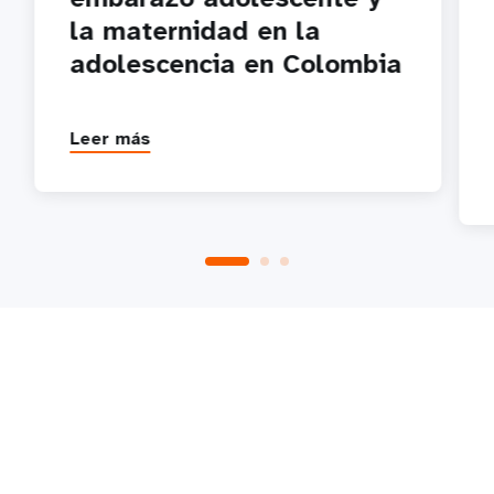
la maternidad en la
adolescencia en Colombia
Leer más
P
1
2
3
4
5
Próximo